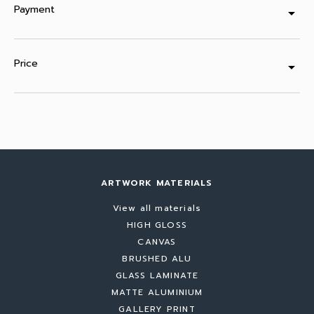
Payment
arrow_drop_down
Price
arrow_drop_down
ARTWORK MATERIALS
View all materials
HIGH GLOSS
CANVAS
BRUSHED ALU
GLASS LAMINATE
MATTE ALUMINIUM
GALLERY PRINT