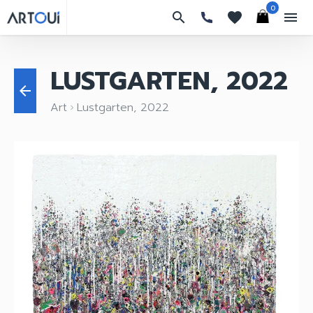
0
search
favorites
menu
LUSTGARTEN, 2022
arrow_back
Art
Lustgarten, 2022
keyboard_arrow_right