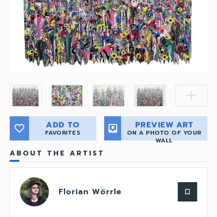
add
ADD TO
PREVIEW ART
favorite_border
move_to_inbox
FAVORITES
ON A PHOTO OF YOUR
WALL
ABOUT THE ARTIST
Florian Wörrle
bookmark_border