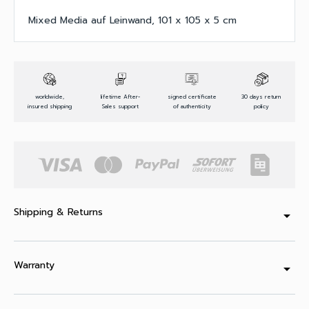
Mixed Media auf Leinwand, 101 x 105 x 5 cm
worldwide,
lifetime After-
signed certificate
30 days return
insured shipping
Sales support
of authenticity
policy
Shipping & Returns
arrow_drop_down
Warranty
arrow_drop_down